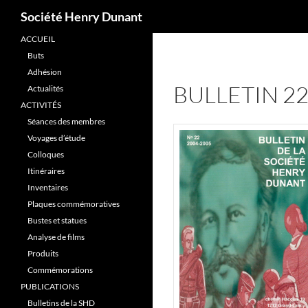
Recherche
Société Henry Dunant
ACCUEIL
Aller
Buts
au
Adhésion
contenu
BULLETIN 2
Actualités
ACTIVITÉS
Séances des membres
Voyages d’étude
Colloques
Itinéraires
Inventaires
Plaques commémoratives
Bustes et statues
Analyse de films
Produits
Commémorations
PUBLICATIONS
Bulletins de la SHD