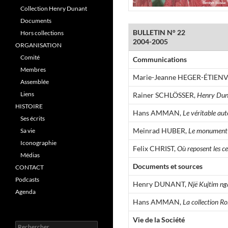
Collection Henry Dunant
Documents
BULLETIN N° 22
Hors collections
2004-2005
ORGANISATION
Comité
Communications
Membres
Marie-Jeanne HEGER-ÉTIEN
Assemblée
Liens
Rainer SCHLÖSSER,
Henry Duna
HISTOIRE
Hans AMMAN,
Le véritable au
Ses écrits
Meinrad HUBER,
Le monument f
Sa vie
Iconographie
Felix CHRIST,
Où reposent les c
Médias
Documents et sources
CONTACT
Podcasts
Henry DUNANT,
Një Kujtim ng
Agenda
Hans AMMAN,
La collection Ro
Vie de la Société
R