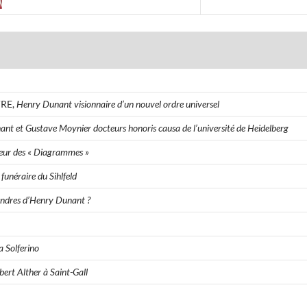
VRE,
Henry Dunant visionnaire d’un nouvel ordre universel
nt et Gustave Moynier docteurs honoris causa de l’université de Heidelberg
teur des « Diagrammes »
unéraire du Sihlfeld
endres d’Henry Dunant ?
a Solferino
bert Alther à Saint-Gall