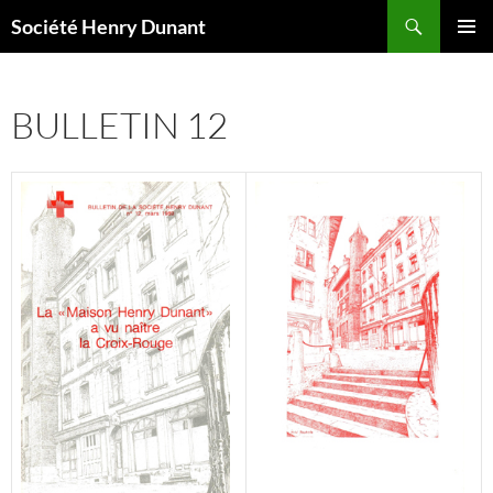
Aller
Recherche
Société Henry Dunant
au
MENU
contenu
PRINCI
BULLETIN 12