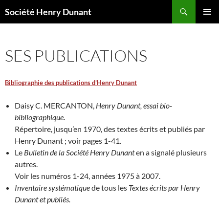
Aller
Recherche
Société Henry Dunant
au
MENU
contenu
PRINCI
SES PUBLICATIONS
Bibliographie des publications d’Henry Dunant
Daisy C. MERCANTON,
Henry Dunant, essai bio-
bibliographique
.
Répertoire, jusqu’en 1970, des textes écrits et publiés par
Henry Dunant ; voir pages 1-41.
Le
Bulletin de la Société Henry Dunant
en a signalé plusieurs
autres.
Voir les numéros 1-24, années 1975 à 2007.
Inventaire systématique
de tous les
Textes écrits par Henry
Dunant et publiés.